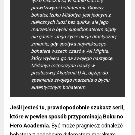
tylko nieliczni są w stanie stać się
prawdziwymi bohaterami. Główny
bohater, Izuku Midoriya, jest jednym z
nielicznych ludzi bez quirka, ale jego
marzenie o byciu superbohaterem nigdy
nie gaśnie. Jego życie ulega drastycznej
zmianie, gdy spotyka największego
bohatera wszech czasów, All Mighta,
który wybiera go na swojego następcę.
Midoriya rozpoczyna naukę w
prestiżowej Akademii U.A., dążąc do
spełnienia swojego marzenia o byciu
autentycznym bohaterem.
Jeśli jesteś tu, prawdopodobnie szukasz serii,
które w pewien sposób przypominają Boku no
Hero Academia.
Być może pragniesz odnaleźć
bohatera z podobnym dylematem moralnym,