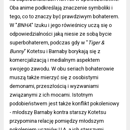
Oba anime podkreślają znaczenie symboliki i
tego, co to znaczy być prawdziwym bohaterem.
W "
BNHA
" Izuku i jego rówieśnicy uczą się o
odpowiedzialności jaką niesie ze sobą bycie
superbohaterem, podczas gdy w "
Tiger &
Bunny
" Kotetsu i Barnaby borykają się z
komercjalizacją i medialnym aspektem
swojego zawodu. W obu seriach bohaterowie
muszą także mierzyć się z osobistymi
demonami, przeszłością i wyzwaniami
związanymi z ich mocami. Istotnym
podobieństwem jest także konflikt pokoleniowy
- młodszy Barnaby kontra starszy Kotetsu
przypomina relację pomiędzy młodszym
pokoleniem uczniów U.A. a ich starszymi