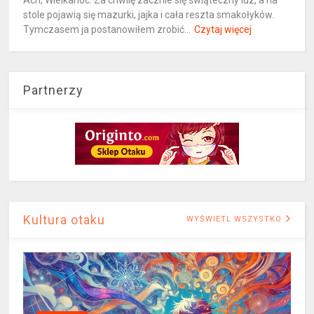
Ach, Wielkanoc. Za chwilę zacznie się świąteczny luz, a na
stole pojawią się mazurki, jajka i cała reszta smakołyków.
Tymczasem ja postanowiłem zrobić...
Czytaj więcej
Partnerzy
Kultura otaku
WYŚWIETL WSZYSTKO