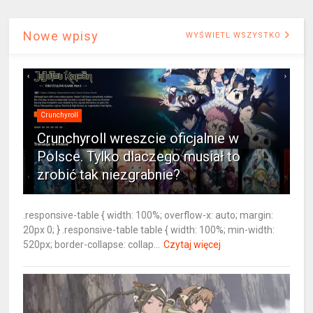
Nowe wpisy
WYŚWIETL WSZYSTKO
Crunchyroll
Crunchyroll wreszcie oficjalnie w
Polsce. Tylko dlaczego musiał to
zrobić tak niezgrabnie?
.responsive-table { width: 100%; overflow-x: auto; margin:
20px 0; } .responsive-table table { width: 100%; min-width:
520px; border-collapse: collap...
Czytaj więcej