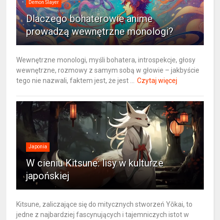
Demon Slayer
Dlaczego bohaterowie anime
prowadzą wewnętrzne monologi?
Wewnętrzne monologi, myśli bohatera, introspekcje, głosy
wewnętrzne, rozmowy z samym sobą w głowie – jakbyście
tego nie nazwali, faktem jest, że jest ...
Czytaj więcej
Japonia
W cieniu Kitsune: lisy w kulturze
japońskiej
Kitsune, zaliczające się do mitycznych stworzeń Yōkai, to
jedne z najbardziej fascynujących i tajemniczych istot w