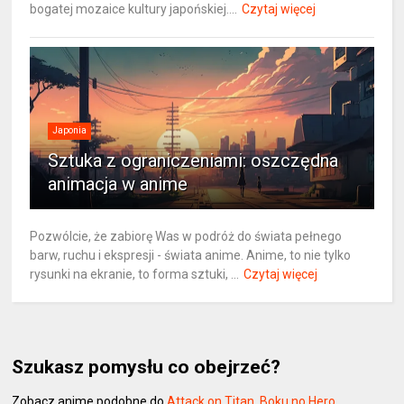
bogatej mozaice kultury japońskiej....
Czytaj więcej
Japonia
Sztuka z ograniczeniami: oszczędna
animacja w anime
Pozwólcie, że zabiorę Was w podróż do świata pełnego
barw, ruchu i ekspresji - świata anime. Anime, to nie tylko
rysunki na ekranie, to forma sztuki, ...
Czytaj więcej
Szukasz pomysłu co obejrzeć?
Zobacz anime podobne do
Attack on Titan
,
Boku no Hero