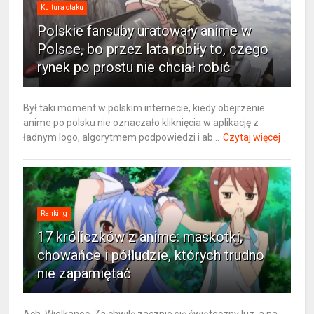
Kultura otaku
Polskie fansuby uratowały anime w
Polsce, bo przez lata robiły to, czego
rynek po prostu nie chciał robić
Był taki moment w polskim internecie, kiedy obejrzenie
anime po polsku nie oznaczało kliknięcia w aplikację z
ładnym logo, algorytmem podpowiedzi i ab...
Czytaj więcej
Ranking
17 króliczków z anime: maskotki,
chowańce i półludzie, których trudno
nie zapamiętać