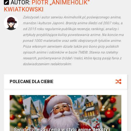
AUTOR:
PIOTR „ANIMEHOLIK”
KWIATKOWSKI
Założyciel i autor serwisu Animeholik.pl, poświęconego anime,
mandze i kulturze Japonii. Branżę anime śledzi od 2007 roku, a
od 2015 roku regularnie publikuje recenzje, rankingi, analizy i
artykuły przybliżające kulisy powstawania anime. Na koncie ma
ponad 1000 materiałów oraz setki obejrzanych tytułów anime.
Poza własnym serwisem działa także pro bono przy polskich
opisach anime i odcinków w bazie TMDB. Stawia na rzetelny
research, porównywanie źródeł i treści, które łączą pasję fana z
doświadczeniem redaktorskim.
POLECANE DLA CIEBIE
Świąteczne życzenia w stylu anime: teksty i