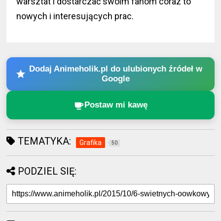
warsztat i dostarczać swoim fanom coraz to
nowych i interesujących prac.
Dodaj Animeholik.pl do ulubionych źródeł w
Google
Postaw mi kawę
TEMATYKA:
Grafika
50
PODZIEL SIĘ: