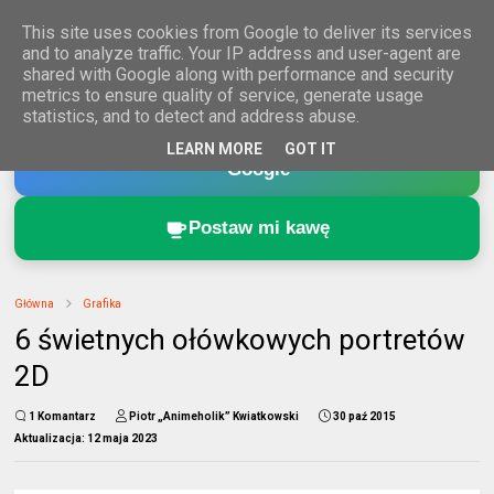
This site uses cookies from Google to deliver its services
and to analyze traffic. Your IP address and user-agent are
shared with Google along with performance and security
metrics to ensure quality of service, generate usage
statistics, and to detect and address abuse.
Dodaj Animeholik.pl do ulubionych źródeł w
LEARN MORE
GOT IT
Google
Postaw mi kawę
Główna
Grafika
6 świetnych ołówkowych portretów
2D
1 Komantarz
Piotr „Animeholik” Kwiatkowski
30 paź 2015
Aktualizacja:
12 maja 2023