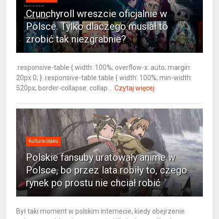
Crunchyroll wreszcie oficjalnie w
Polsce. Tylko dlaczego musiał to
zrobić tak niezgrabnie?
.responsive-table { width: 100%; overflow-x: auto; margin:
20px 0; } .responsive-table table { width: 100%; min-width:
520px; border-collapse: collap...
Czytaj więcej
Kultura otaku
Polskie fansuby uratowały anime w
Polsce, bo przez lata robiły to, czego
rynek po prostu nie chciał robić
Był taki moment w polskim internecie, kiedy obejrzenie