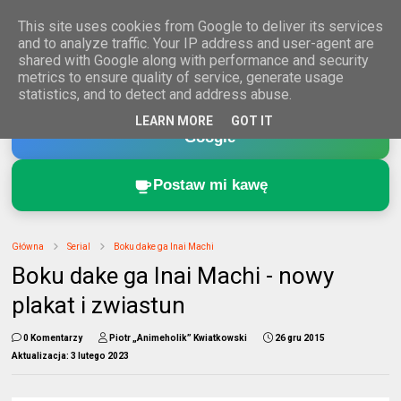
This site uses cookies from Google to deliver its services
and to analyze traffic. Your IP address and user-agent are
shared with Google along with performance and security
metrics to ensure quality of service, generate usage
statistics, and to detect and address abuse.
Dodaj Animeholik.pl do ulubionych źródeł w
LEARN MORE
GOT IT
Google
Postaw mi kawę
Główna
Serial
Boku dake ga Inai Machi
Boku dake ga Inai Machi - nowy
plakat i zwiastun
0 Komentarzy
Piotr „Animeholik” Kwiatkowski
26 gru 2015
Aktualizacja:
3 lutego 2023