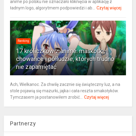
anime po polsku nie oznaczało kliknięcia w aplikację z
ładnym logo, algorytmem podpowiedzi i ab...
Czytaj więcej
Ranking
17 króliczków z anime: maskotki,
chowańce i półludzie, których trudno
nie zapamiętać
Ach, Wielkanoc. Za chwilę zacznie się świąteczny luz, a na
stole pojawią się mazurki, jajka i cała reszta smakołyków.
Tymczasem ja postanowiłem zrobić...
Czytaj więcej
Partnerzy