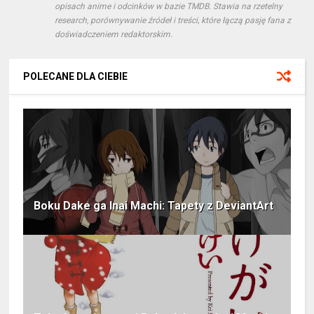
opisach anime i odcinków w bazie TMDB. Stawia na rzetelny
research, porównywanie źródeł i treści, które łączą pasję fana z
doświadczeniem redaktorskim.
POLECANE DLA CIEBIE
Boku Dake ga Inai Machi: Tapety z DeviantArt