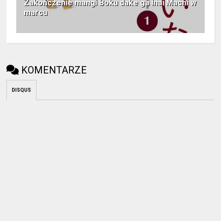
Zakończenie mangi Boku dake ga Inai Machi w
marcu
KOMENTARZE
DISQUS