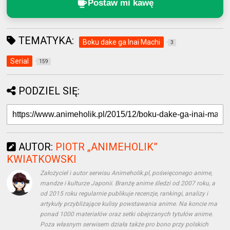
Postaw mi kawę
TEMATYKA:
Boku dake ga Inai Machi
3
Serial
159
PODZIEL SIĘ:
AUTOR:
PIOTR „ANIMEHOLIK”
KWIATKOWSKI
Założyciel i autor serwisu Animeholik.pl, poświęconego anime,
mandze i kulturze Japonii. Branżę anime śledzi od 2007 roku, a
od 2015 roku regularnie publikuje recenzje, rankingi, analizy i
artykuły przybliżające kulisy powstawania anime. Na koncie ma
ponad 1000 materiałów oraz setki obejrzanych tytułów anime.
Poza własnym serwisem działa także pro bono przy polskich