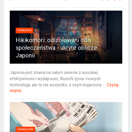
Hikikomori
Hikikomori: odizolowani od
społeczeństwa - ukryte oblicze
Japonii
Japonia jest znana na całym świecie z wysokiej
efektywności i wydajności, filozofii życia i nowych
technologii, ale to nie wszystko, z czym kojarzony ...
Czytaj
więcej
Ciekawostki