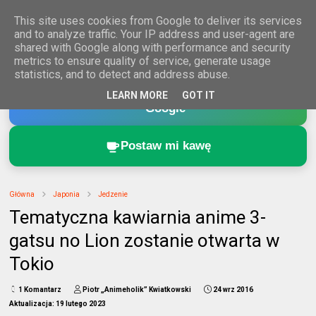
This site uses cookies from Google to deliver its services
and to analyze traffic. Your IP address and user-agent are
shared with Google along with performance and security
metrics to ensure quality of service, generate usage
statistics, and to detect and address abuse.
Dodaj Animeholik.pl do ulubionych źródeł w
LEARN MORE
GOT IT
Google
Postaw mi kawę
Główna
Japonia
Jedzenie
Tematyczna kawiarnia anime 3-
gatsu no Lion zostanie otwarta w
Tokio
1 Komantarz
Piotr „Animeholik” Kwiatkowski
24 wrz 2016
Aktualizacja:
19 lutego 2023