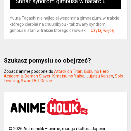
Shitai: syndrom gimbusa w natarciu
Yuuta Togashi nie najlepiej wspomina gimnazjum, w trakcie
którego cierpiał na chuunibyou - tak zwany syndrom
gimbusa, stan w trakcie którego człowiek ...
Czytaj więcej
Szukasz pomysłu co obejrzeć?
Zobacz anime podobne do
Attack on Titan
,
Boku no Hero
Academia
,
Demon Slayer: Kimetsu no Yaiba
,
Jujutsu Kaisen
,
Solo
Leveling
,
Sword Art Online
.
©
2026
Animeholik – anime, manga i kultura Japonii