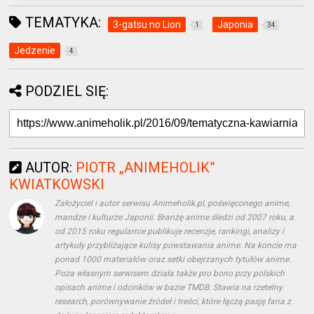
TEMATYKA:
3-gatsu no Lion
Japonia
1
34
Jedzenie
4
PODZIEL SIĘ:
AUTOR:
PIOTR „ANIMEHOLIK”
KWIATKOWSKI
Założyciel i autor serwisu Animeholik.pl, poświęconego anime,
mandze i kulturze Japonii. Branżę anime śledzi od 2007 roku, a
od 2015 roku regularnie publikuje recenzje, rankingi, analizy i
artykuły przybliżające kulisy powstawania anime. Na koncie ma
ponad 1000 materiałów oraz setki obejrzanych tytułów anime.
Poza własnym serwisem działa także pro bono przy polskich
opisach anime i odcinków w bazie TMDB. Stawia na rzetelny
research, porównywanie źródeł i treści, które łączą pasję fana z