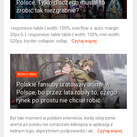
Polsce. Tylko dlaczego musiał to
zrobić tak niezgrabnie?
.responsive-table { width: 100%; overflow-x: auto; margin:
20px 0; } .responsive-table table { width: 100%; min-width:
520px; border-collapse: collap...
Czytaj więcej
Kultura otaku
Polskie fansuby uratowały anime w
Polsce, bo przez lata robiły to, czego
rynek po prostu nie chciał robić
Był taki moment w polskim internecie, kiedy obejrzenie
anime po polsku nie oznaczało kliknięcia w aplikację z
ładnym logo, algorytmem podpowiedzi i ab...
Czytaj więcej