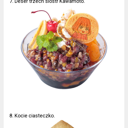
7. Deser trzech sióstr Kawamoto.
8. Kocie ciasteczko.