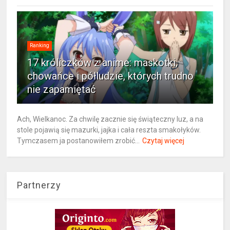
Ranking
17 króliczków z anime: maskotki,
chowańce i półludzie, których trudno
nie zapamiętać
Ach, Wielkanoc. Za chwilę zacznie się świąteczny luz, a na
stole pojawią się mazurki, jajka i cała reszta smakołyków.
Tymczasem ja postanowiłem zrobić...
Czytaj więcej
Partnerzy