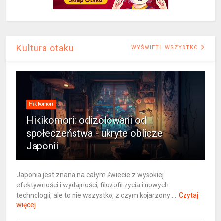
Kultura otaku
WYŚWIETL WSZYSTKO
Hikikomori
Hikikomori: odizolowani od
społeczeństwa - ukryte oblicze
Japonii
Japonia jest znana na całym świecie z wysokiej
efektywności i wydajności, filozofii życia i nowych
technologii, ale to nie wszystko, z czym kojarzony ...
Czytaj
więcej