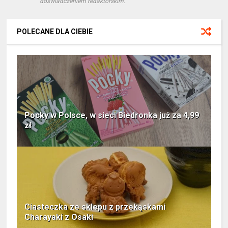
doświadczeniem redaktorskim.
POLECANE DLA CIEBIE
Pocky w Polsce, w sieci Biedronka już za 4,99
zł
Ciasteczka ze sklepu z przekąskami
Charayaki z Osaki