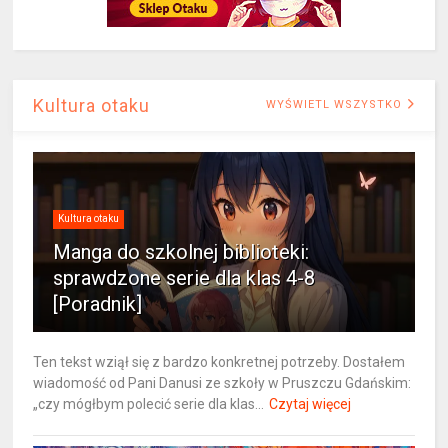
Kultura otaku
WYŚWIETL WSZYSTKO
Kultura otaku
Manga do szkolnej biblioteki:
sprawdzone serie dla klas 4-8
[Poradnik]
Ten tekst wziął się z bardzo konkretnej potrzeby. Dostałem
wiadomość od Pani Danusi ze szkoły w Pruszczu Gdańskim:
„czy mógłbym polecić serie dla klas...
Czytaj więcej