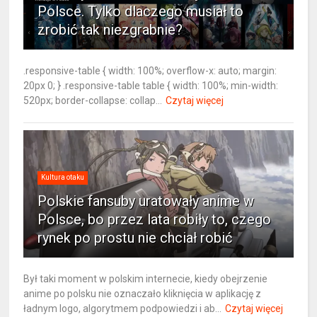
Polsce. Tylko dlaczego musiał to
zrobić tak niezgrabnie?
.responsive-table { width: 100%; overflow-x: auto; margin:
20px 0; } .responsive-table table { width: 100%; min-width:
520px; border-collapse: collap...
Czytaj więcej
Kultura otaku
Polskie fansuby uratowały anime w
Polsce, bo przez lata robiły to, czego
rynek po prostu nie chciał robić
Był taki moment w polskim internecie, kiedy obejrzenie
anime po polsku nie oznaczało kliknięcia w aplikację z
ładnym logo, algorytmem podpowiedzi i ab...
Czytaj więcej