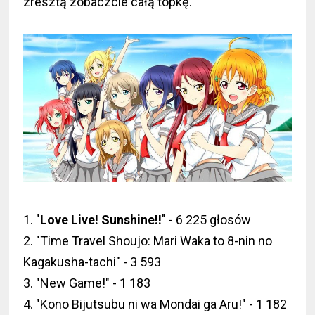
zresztą zobaczcie całą topkę.
1. "
Love Live! Sunshine!!
" - 6 225 głosów
2. "Time Travel Shoujo: Mari Waka to 8-nin no
Kagakusha-tachi" - 3 593
3. "New Game!" - 1 183
4. "Kono Bijutsubu ni wa Mondai ga Aru!" - 1 182