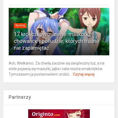
Ranking
17 króliczków z anime: maskotki,
chowańce i półludzie, których trudno
nie zapamiętać
Ach, Wielkanoc. Za chwilę zacznie się świąteczny luz, a na
stole pojawią się mazurki, jajka i cała reszta smakołyków.
Tymczasem ja postanowiłem zrobić...
Czytaj więcej
Partnerzy