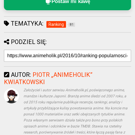
Postaw mi kawę
TEMATYKA:
Ranking
81
PODZIEL SIĘ:
AUTOR:
PIOTR „ANIMEHOLIK”
KWIATKOWSKI
Założyciel i autor serwisu Animeholik.pl, poświęconego anime,
mandze i kulturze Japonii. Branżę anime śledzi od 2007 roku, a
od 2015 roku regularnie publikuje recenzje, rankingi, analizy i
artykuły przybliżające kulisy powstawania anime. Na koncie ma
ponad 1000 materiałów oraz setki obejrzanych tytułów anime.
Poza własnym serwisem działa także pro bono przy polskich
opisach anime i odcinków w bazie TMDB. Stawia na rzetelny
research, porównywanie źródeł i treści, które łączą pasję fana z