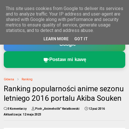
This site uses cookies from Google to deliver its services
and to analyze traffic. Your IP address and user-agent are
shared with Google along with performance and security
metrics to ensure quality of service, generate usage
statistics, and to detect and address abuse.
Dodaj Animeholik.pl do ulubionych źródeł w
LEARN MORE
GOT IT
Google
Postaw mi kawę
Główna
Ranking
Ranking popularności anime sezonu
letniego 2016 portalu Akiba Souken
0 Komentarzy
Piotr „Animeholik” Kwiatkowski
12 paź 2016
Aktualizacja:
12 maja 2023