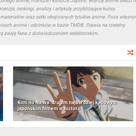
ęconego anime, mandze i kulturze Japonii. Branżę anime śledzi 
enzje, rankingi, analizy i artykuły przybliżające kulisy
ateriałów oraz setki obejrzanych tytułów anime. Poza własn
pisach anime i odcinków w bazie TMDB. Stawia na rzetelny
ączą pasję fana z doświadczeniem redaktorskim.
Kimi no Na wa. drugim najbardziej kasowym
japońskim filmem w historii