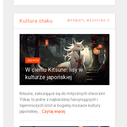
Kultura otaku
WYŚWIETL WSZYSTKO
Japonia
W cieniu Kitsune: lisy w
kulturze japońskiej
Kitsune, zaliczające się do mitycznych stworzeń
Yōkai, to jedne z najbardziej fascynujących i
tajemniczych istot w bogatej mozaice kultury
japońskiej....
Czytaj więcej