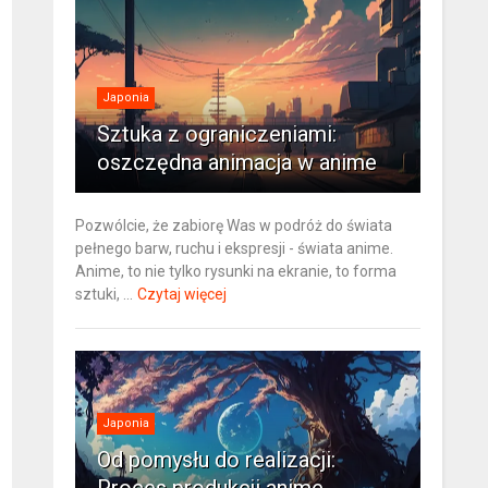
Japonia
Sztuka z ograniczeniami:
oszczędna animacja w anime
Pozwólcie, że zabiorę Was w podróż do świata
pełnego barw, ruchu i ekspresji - świata anime.
Anime, to nie tylko rysunki na ekranie, to forma
sztuki, ...
Czytaj więcej
Japonia
Od pomysłu do realizacji: