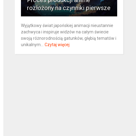
Proces produkcji anime
rozłożony na czynniki pierwsze
Wyjątkowy świat japońskiej animacji nieustannie
zachwyca i inspiruje widzów na całym świecie
swoją różnorodnością gatunków, głębią tematów i
unikalnym...
Czytaj więcej