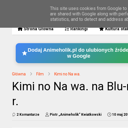
This site uses cookies from Google to d
are shared with Google along with perf
MENU
statistics, and to detect and address a
Strona Główna
Rankingi
Kultura ota
Dodaj Animeholik.pl do ulubionych źróde
w Google
Główna
Film
Kimi no Na wa.
Kimi no Na wa. na Blu-
r.
2 Komantarze
Piotr „Animeholik” Kwiatkowski
10 maj 20