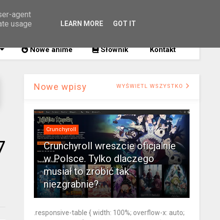
user-agent
rate usage
LEARN MORE
GOT IT
SZUKAJ
Nowe anime
Słownik
Kontakt
Nowe wpisy
WYŚWIETL WSZYSTKO
Crunchyroll
7
Crunchyroll wreszcie oficjalnie
w Polsce. Tylko dlaczego
musiał to zrobić tak
niezgrabnie?
.responsive-table { width: 100%; overflow-x: auto;