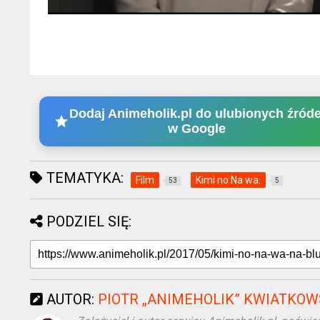
Dodaj Animeholik.pl do ulubionych źróde
w Google
TEMATYKA:
Film
Kimi no Na wa.
53
5
PODZIEL SIĘ:
AUTOR:
PIOTR „ANIMEHOLIK” KWIATKOW