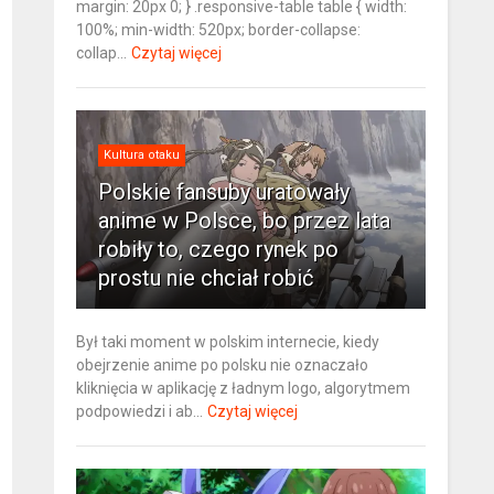
margin: 20px 0; } .responsive-table table { width:
100%; min-width: 520px; border-collapse:
collap...
Czytaj więcej
Kultura otaku
Polskie fansuby uratowały
anime w Polsce, bo przez lata
robiły to, czego rynek po
prostu nie chciał robić
Był taki moment w polskim internecie, kiedy
obejrzenie anime po polsku nie oznaczało
kliknięcia w aplikację z ładnym logo, algorytmem
podpowiedzi i ab...
Czytaj więcej