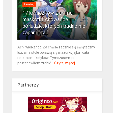
Ranking
17 króliczków z anime:
maskotki, chowańce i
półludzie, których trudno nie
zapamiętać
Ach, Wielkanoc. Za chwilę zacznie się świąteczny
luz, a na stole pojawią się mazurki, jajka i cała
reszta smakołyków. Tymczasem ja
postanowiłem zrobić...
Czytaj więcej
Partnerzy