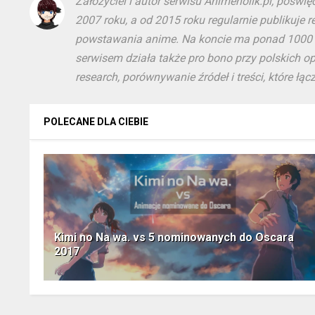
Założyciel i autor serwisu Animeholik.pl, poświ
2007 roku, a od 2015 roku regularnie publikuje rec
powstawania anime. Na koncie ma ponad 1000 m
serwisem działa także pro bono przy polskich o
research, porównywanie źródeł i treści, które ł
POLECANE DLA CIEBIE
Kimi no Na wa. vs 5 nominowanych do Oscara
2017