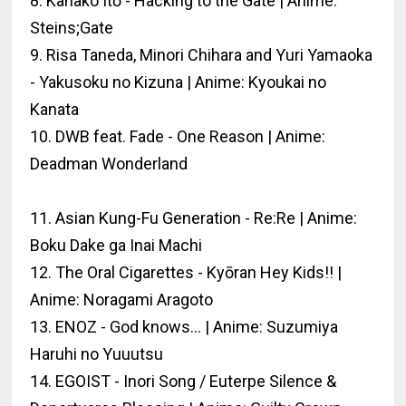
8. Kanako Itō - Hacking to the Gate | Anime:
Steins;Gate
9. Risa Taneda, Minori Chihara and Yuri Yamaoka
- Yakusoku no Kizuna | Anime: Kyoukai no
Kanata
10. DWB feat. Fade - One Reason | Anime:
Deadman Wonderland
11. Asian Kung-Fu Generation - Re:Re | Anime:
Boku Dake ga Inai Machi
12. The Oral Cigarettes - Kyōran Hey Kids!! |
Anime: Noragami Aragoto
13. ENOZ - God knows... | Anime: Suzumiya
Haruhi no Yuuutsu
14. EGOIST - Inori Song / Euterpe Silence &