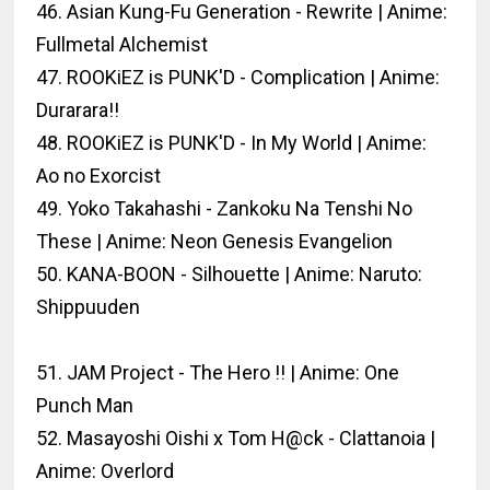
46. Asian Kung-Fu Generation - Rewrite | Anime:
Fullmetal Alchemist
47. ROOKiEZ is PUNK'D - Complication | Anime:
Durarara!!
48. ROOKiEZ is PUNK'D - In My World | Anime:
Ao no Exorcist
49. Yoko Takahashi - Zankoku Na Tenshi No
These | Anime: Neon Genesis Evangelion
50. KANA-BOON - Silhouette | Anime: Naruto:
Shippuuden
51. JAM Project - The Hero !! | Anime: One
Punch Man
52. Masayoshi Oishi x Tom H@ck - Clattanoia |
Anime: Overlord