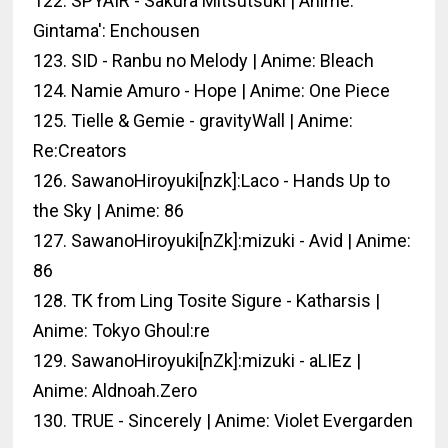
122. SPYAIR - Sakura Mitsutsuki | Anime:
Gintama': Enchousen
123. SID - Ranbu no Melody | Anime: Bleach
124. Namie Amuro - Hope | Anime: One Piece
125. Tielle & Gemie - gravityWall | Anime:
Re:Creators
126. SawanoHiroyuki[nzk]:Laco - Hands Up to
the Sky | Anime: 86
127. SawanoHiroyuki[nZk]:mizuki - Avid | Anime:
86
128. TK from Ling Tosite Sigure - Katharsis |
Anime: Tokyo Ghoul:re
129. SawanoHiroyuki[nZk]:mizuki - aLIEz |
Anime: Aldnoah.Zero
130. TRUE - Sincerely | Anime: Violet Evergarden