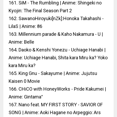
161. SiM - The Rumbling | Anime: Shingeki no
Kyojin: The Final Season Part 2
162. SawanoHiroyuki[nZk]:Honoka Takahashi -
LilaS | Anime: 86
163. Millennium parade & Kaho Nakamura - U |
Anime: Belle
164. Daoko & Kenshi Yonezu - Uchiage Hanabi |
Anime: Uchiage Hanabi, Shita kara Miru ka? Yoko
kara Miru ka?
165. King Gnu - Sakayume | Anime: Jujutsu
Kaisen 0 Movie
166. CHiCO with HoneyWorks - Pride Kakumei |
Anime: Gintama°
167. Nano feat. MY FIRST STORY - SAVIOR OF
SONG | Anime: Aoki Hagane no Arpeggio: Ars