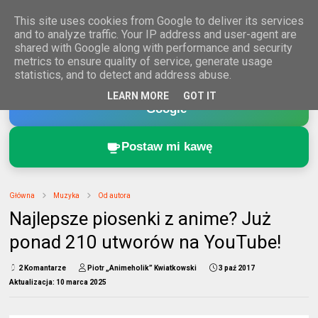
This site uses cookies from Google to deliver its services
and to analyze traffic. Your IP address and user-agent are
shared with Google along with performance and security
metrics to ensure quality of service, generate usage
statistics, and to detect and address abuse.
Dodaj Animeholik.pl do ulubionych źródeł w
LEARN MORE
GOT IT
Google
Postaw mi kawę
Główna
Muzyka
Od autora
Najlepsze piosenki z anime? Już
ponad 210 utworów na YouTube!
2 Komantarze
Piotr „Animeholik” Kwiatkowski
3 paź 2017
Aktualizacja:
10 marca 2025