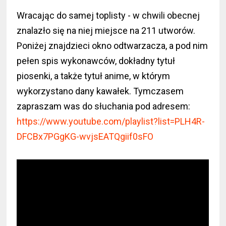
Wracając do samej toplisty - w chwili obecnej
znalazło się na niej miejsce na 211 utworów.
Poniżej znajdzieci okno odtwarzacza, a pod nim
pełen spis wykonawców, dokładny tytuł
piosenki, a także tytuł anime, w którym
wykorzystano dany kawałek. Tymczasem
zapraszam was do słuchania pod adresem:
https://www.youtube.com/playlist?list=PLH4R-
DFCBx7PGgKG-wvjsEATQgiif0sFO