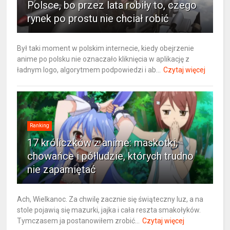
Polsce, bo przez lata robiły to, czego
rynek po prostu nie chciał robić
Był taki moment w polskim internecie, kiedy obejrzenie
anime po polsku nie oznaczało kliknięcia w aplikację z
ładnym logo, algorytmem podpowiedzi i ab...
Czytaj więcej
Ranking
17 króliczków z anime: maskotki,
chowańce i półludzie, których trudno
nie zapamiętać
Ach, Wielkanoc. Za chwilę zacznie się świąteczny luz, a na
stole pojawią się mazurki, jajka i cała reszta smakołyków.
Tymczasem ja postanowiłem zrobić...
Czytaj więcej