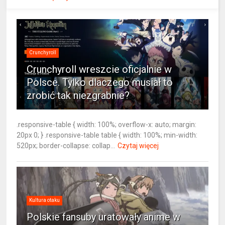
Crunchyroll
Crunchyroll wreszcie oficjalnie w
Polsce. Tylko dlaczego musiał to
zrobić tak niezgrabnie?
.responsive-table { width: 100%; overflow-x: auto; margin:
20px 0; } .responsive-table table { width: 100%; min-width:
520px; border-collapse: collap...
Czytaj więcej
Kultura otaku
Polskie fansuby uratowały anime w