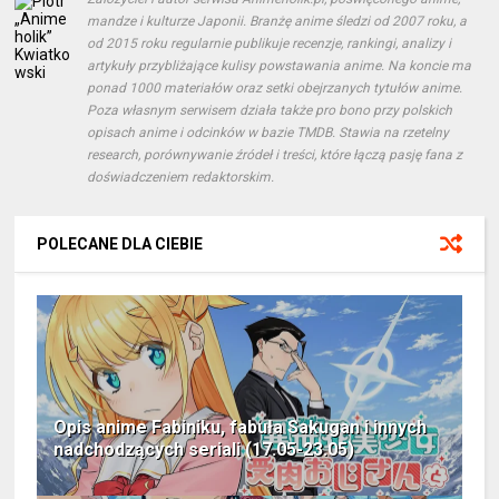
mandze i kulturze Japonii. Branżę anime śledzi od 2007 roku, a
od 2015 roku regularnie publikuje recenzje, rankingi, analizy i
artykuły przybliżające kulisy powstawania anime. Na koncie ma
ponad 1000 materiałów oraz setki obejrzanych tytułów anime.
Poza własnym serwisem działa także pro bono przy polskich
opisach anime i odcinków w bazie TMDB. Stawia na rzetelny
research, porównywanie źródeł i treści, które łączą pasję fana z
doświadczeniem redaktorskim.
POLECANE DLA CIEBIE
Opis anime Fabiniku, fabuła Sakugan i innych
nadchodzących seriali (17.05-23.05)