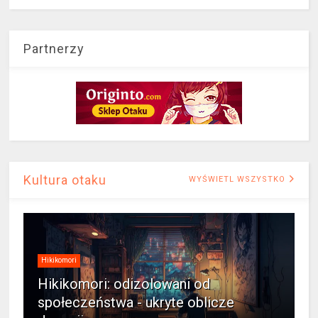
Partnerzy
Kultura otaku
WYŚWIETL WSZYSTKO
Hikikomori
Hikikomori: odizolowani od
społeczeństwa - ukryte oblicze