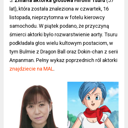
5.
Zmarła aktorka głosowa Hiromi Tsuru
(57
lat), która została znaleziona w czwartek, 16
listopada, nieprzytomna w fotelu kierowcy
samochodu. W piątek podano, że przyczyną
śmierci aktorki było rozwarstwienie aorty. Tsuru
podkładała głos wielu kultowym postaciom, w
tym Bulmie z Dragon Ball oraz Dokin-chan z serii
Anpanman. Pełny wykaz poprzednich ról aktorki
znajdziecie na MAL
.