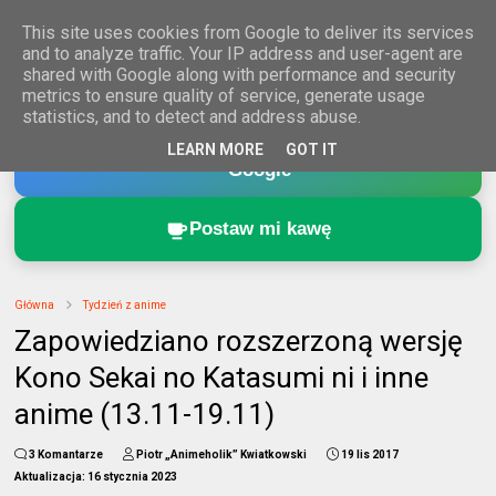
This site uses cookies from Google to deliver its services
and to analyze traffic. Your IP address and user-agent are
shared with Google along with performance and security
metrics to ensure quality of service, generate usage
statistics, and to detect and address abuse.
Dodaj Animeholik.pl do ulubionych źródeł w
LEARN MORE
GOT IT
Google
Postaw mi kawę
Główna
Tydzień z anime
Zapowiedziano rozszerzoną wersję
Kono Sekai no Katasumi ni i inne
anime (13.11-19.11)
3 Komantarze
Piotr „Animeholik” Kwiatkowski
19 lis 2017
Aktualizacja:
16 stycznia 2023