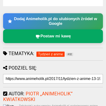
Dodaj Animeholik.pl do ulubionych źródeł w
Google
Postaw mi kawę
TEMATYKA:
Tydzień z anime
402
PODZIEL SIĘ:
AUTOR:
PIOTR „ANIMEHOLIK”
KWIATKOWSKI
Założyciel i autor serwisu Animeholik.pl, poświęconego anime,