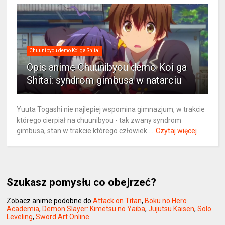
Chuunibyou demo Koi ga Shitai
Opis anime Chuunibyou demo Koi ga
Shitai: syndrom gimbusa w natarciu
Yuuta Togashi nie najlepiej wspomina gimnazjum, w trakcie
którego cierpiał na chuunibyou - tak zwany syndrom
gimbusa, stan w trakcie którego człowiek ...
Czytaj więcej
Szukasz pomysłu co obejrzeć?
Zobacz anime podobne do
Attack on Titan
,
Boku no Hero
Academia
,
Demon Slayer: Kimetsu no Yaiba
,
Jujutsu Kaisen
,
Solo
Leveling
,
Sword Art Online
.