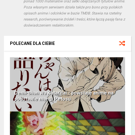
ponad 1000 materiałów oraz setki obejrzanych tytułów anime.
Poza własnym serwisem działa także pro bono przy polskich
opisach anime i odcinków w bazie TMDB. Stawia na rzetelny
research, porównywanie źródeł i treści, które łączą pasję fana z
doświadczeniem redaktorskim.
POLECANE DLA CIEBIE
Demi-chan wa Kataritai - powstaje anime na
podstawie mangi Petosu