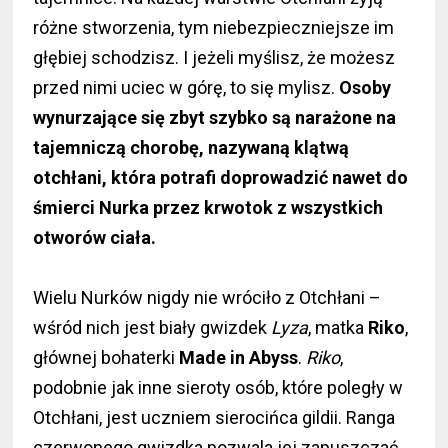
różne stworzenia, tym niebezpieczniejsze im
głębiej schodzisz. I jeżeli myślisz, że możesz
przed nimi uciec w górę, to się mylisz.
Osoby
wynurzające się zbyt szybko są narażone na
tajemniczą chorobę, nazywaną klątwą
otchłani, która potrafi doprowadzić nawet do
śmierci Nurka przez krwotok z wszystkich
otworów ciała.
Wielu Nurków nigdy nie wróciło z Otchłani –
wśród nich jest biały gwizdek
Lyza
, matka
Riko
,
głównej bohaterki
Made in Abyss
.
Riko
,
podobnie jak inne sieroty osób, które poległy w
Otchłani, jest uczniem sierocińca gildii. Ranga
czerwonego gwizdka pozwala jej zapuszczać