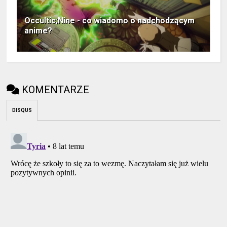
Occultic;Nine - co wiadomo o nadchodzącym
anime?
KOMENTARZE
DISQUS