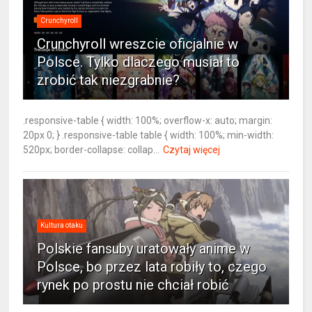
Crunchyroll
Crunchyroll wreszcie oficjalnie w
Polsce. Tylko dlaczego musiał to
zrobić tak niezgrabnie?
.responsive-table { width: 100%; overflow-x: auto; margin:
20px 0; } .responsive-table table { width: 100%; min-width:
520px; border-collapse: collap...
Czytaj więcej
Kultura otaku
Polskie fansuby uratowały anime w
Polsce, bo przez lata robiły to, czego
rynek po prostu nie chciał robić