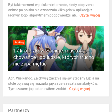
Był taki moment w polskim internecie, kiedy obejrzenie
anime po polsku nie oznaczało kliknięcia w aplikację z
ładnym logo, algorytmem podpowiedzi i ab...
Czytaj więcej
Ranking
17 króliczków z anime: maskotki,
chowańce i półludzie, których trudno
nie zapamiętać
Ach, Wielkanoc. Za chwilę zacznie się świąteczny luz, a na
stole pojawią się mazurki, jajka i cała reszta smakołyków.
Tymczasem ja postanowiłem zrobić...
Czytaj więcej
Partnerzy