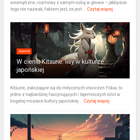
wewnętrzne, rozmowy z samym sobą w głowie – jakbyście
tego nie nazwali, faktem jest, że jest ...
Czytaj więcej
Japonia
W cieniu Kitsune: lisy w kulturze
japońskiej
Kitsune, zaliczające się do mitycznych stworzeń Yōkai, to
jedne z najbardziej fascynujących i tajemniczych istot w
bogatej mozaice kultury japońskiej....
Czytaj więcej