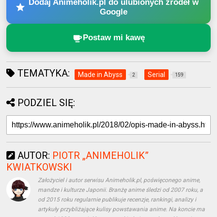
Dodaj Animeholik.pl do ulubionych źródeł w
Google
Postaw mi kawę
TEMATYKA:
Made in Abyss
Serial
2
159
PODZIEL SIĘ:
AUTOR:
PIOTR „ANIMEHOLIK”
KWIATKOWSKI
Założyciel i autor serwisu Animeholik.pl, poświęconego anime,
mandze i kulturze Japonii. Branżę anime śledzi od 2007 roku, a
od 2015 roku regularnie publikuje recenzje, rankingi, analizy i
artykuły przybliżające kulisy powstawania anime. Na koncie ma