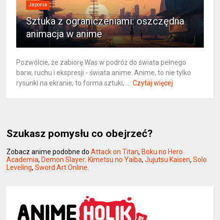
Japonia
Sztuka z ograniczeniami: oszczędna
animacja w anime
Pozwólcie, że zabiorę Was w podróż do świata pełnego
barw, ruchu i ekspresji - świata anime. Anime, to nie tylko
rysunki na ekranie, to forma sztuki, ...
Czytaj więcej
Szukasz pomysłu co obejrzeć?
Zobacz anime podobne do
Attack on Titan
,
Boku no Hero
Academia
,
Demon Slayer: Kimetsu no Yaiba
,
Jujutsu Kaisen
,
Solo
Leveling
,
Sword Art Online
.