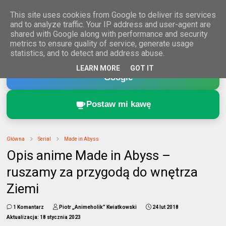
This site uses cookies from Google to deliver its services
and to analyze traffic. Your IP address and user-agent are
shared with Google along with performance and security
metrics to ensure quality of service, generate usage
statistics, and to detect and address abuse.
Dodaj Animeholik.pl do ulubionych źródeł w
LEARN MORE
GOT IT
Google
Postaw mi kawę
Główna
Serial
Made in Abyss
Opis anime Made in Abyss –
ruszamy za przygodą do wnętrza
Ziemi
1 Komantarz
Piotr „Animeholik” Kwiatkowski
24 lut 2018
Aktualizacja:
18 stycznia 2023