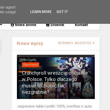
user-agent
rate usage
LEARN MORE
GOT IT
SZUKAJ
Nowe anime
Słownik
Kontakt
Nowe wpisy
WYŚWIETL WSZYSTKO
Crunchyroll
Crunchyroll wreszcie oficjalnie
w Polsce. Tylko dlaczego
musiał to zrobić tak
niezgrabnie?
.responsive-table { width: 100%; overflow-x: auto;