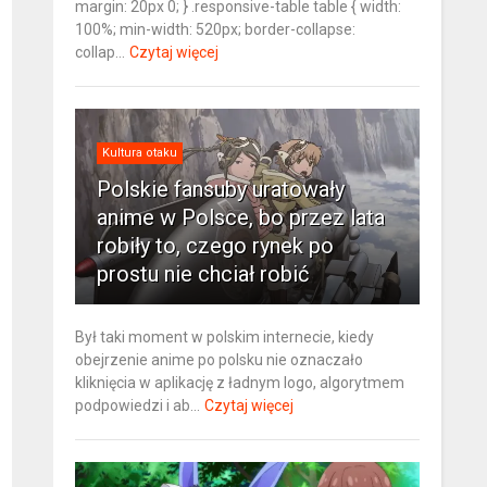
margin: 20px 0; } .responsive-table table { width:
100%; min-width: 520px; border-collapse:
collap...
Czytaj więcej
Kultura otaku
Polskie fansuby uratowały
anime w Polsce, bo przez lata
robiły to, czego rynek po
prostu nie chciał robić
Był taki moment w polskim internecie, kiedy
obejrzenie anime po polsku nie oznaczało
kliknięcia w aplikację z ładnym logo, algorytmem
podpowiedzi i ab...
Czytaj więcej