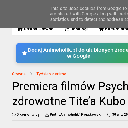
This site uses cookies from Google to d
are shared with Google along with perf
MENU
statistics, and to detect and address a
Strona Główna
Rankingi
Kultura ota
Dodaj Animeholik.pl do ulubionych źróde
w Google
Główna
Tydzień z anime
Premiera filmów Psyc
zdrowotne Tite’a Kubo 
0 Komentarzy
Piotr „Animeholik” Kwiatkowski
30 wrz 2