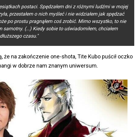
esiątkach postaci. Spędzałem dni z różnymi ludźmi w mojej
zyła, przestałem o nich myśleć i nie widziałem jak spędzać
że po prostu pragnąłem coś zrobić. Mimo wszystko, to nie
em samotny. (...) Kiedy sobie to uświadomiłem, chciałem
dłuższego czasu."
ą, że na zakończenie one-shota, Tite Kubo puścił oczko
ę mangi w dobrze nam znanym uniwersum.