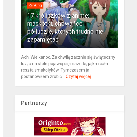
Ranking
17 króliczków z anime:
maskotki, chowańce i
półludzie, których trudno nie
zapamiętać
Ach, Wielkanoc. Za chwilę zacznie się świąteczny
luz, a na stole pojawią się mazurki, jajka i cała
reszta smakołyków. Tymczasem ja
postanowiłem zrobić...
Czytaj więcej
Partnerzy