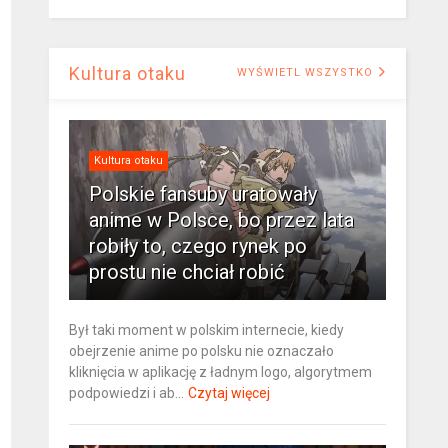
Kultura otaku
WYŚWIETL WSZYSTKO
Kultura otaku
Polskie fansuby uratowały
anime w Polsce, bo przez lata
robiły to, czego rynek po
prostu nie chciał robić
Był taki moment w polskim internecie, kiedy
obejrzenie anime po polsku nie oznaczało
kliknięcia w aplikację z ładnym logo, algorytmem
podpowiedzi i ab...
Czytaj więcej