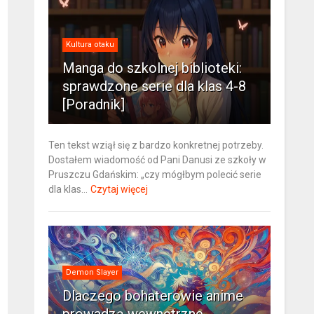
Kultura otaku
Manga do szkolnej biblioteki:
sprawdzone serie dla klas 4-8
[Poradnik]
Ten tekst wziął się z bardzo konkretnej potrzeby.
Dostałem wiadomość od Pani Danusi ze szkoły w
Pruszczu Gdańskim: „czy mógłbym polecić serie
dla klas...
Czytaj więcej
Demon Slayer
Dlaczego bohaterowie anime