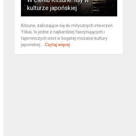
W cieniu Kitsune: lisy w
kulturze japońskiej
Kitsune, zaliczające się do mitycznych stworzeń
Yōkai, to jedne z najbardziej fascynujących i
tajemniczych istot w bogatej mozaice kultury
japońskiej....
Czytaj więcej