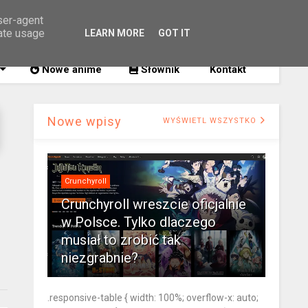
user-agent
rate usage
LEARN MORE
GOT IT
SZUKAJ
Nowe anime
Słownik
Kontakt
Nowe wpisy
WYŚWIETL WSZYSTKO
Crunchyroll
Crunchyroll wreszcie oficjalnie
w Polsce. Tylko dlaczego
musiał to zrobić tak
niezgrabnie?
.responsive-table { width: 100%; overflow-x: auto;