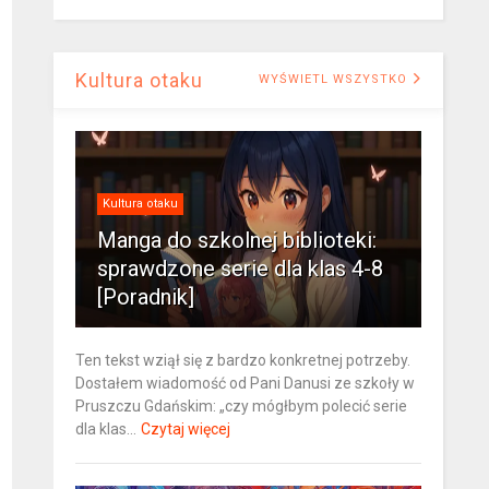
Kultura otaku
WYŚWIETL WSZYSTKO
Kultura otaku
Manga do szkolnej biblioteki:
sprawdzone serie dla klas 4-8
[Poradnik]
Ten tekst wziął się z bardzo konkretnej potrzeby.
Dostałem wiadomość od Pani Danusi ze szkoły w
Pruszczu Gdańskim: „czy mógłbym polecić serie
dla klas...
Czytaj więcej