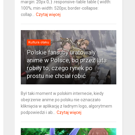
margin: 20px 0; } .responsive-table table { width:
100%; min-width: 520px; border-collapse:
collap...
Czytaj więcej
Kultura otaku
Polskie fansuby uratowały
anime w Polsce, bo przez lata
robiły to, czego rynek po
prostu nie chciał robić
Był taki moment w polskim internecie, kiedy
obejrzenie anime po polsku nie oznaczało
kliknięcia w aplikację z ładnym logo, algorytmem
podpowiedzi i ab...
Czytaj więcej