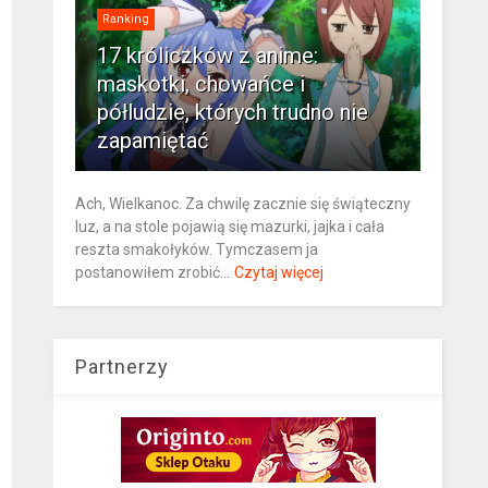
Ranking
17 króliczków z anime:
maskotki, chowańce i
półludzie, których trudno nie
zapamiętać
Ach, Wielkanoc. Za chwilę zacznie się świąteczny
luz, a na stole pojawią się mazurki, jajka i cała
reszta smakołyków. Tymczasem ja
postanowiłem zrobić...
Czytaj więcej
Partnerzy