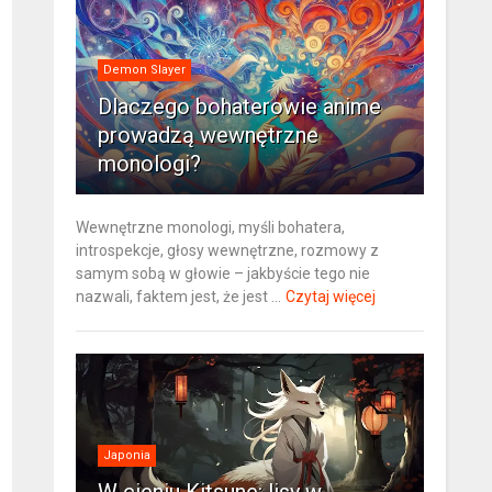
Demon Slayer
Dlaczego bohaterowie anime
prowadzą wewnętrzne
monologi?
Wewnętrzne monologi, myśli bohatera,
introspekcje, głosy wewnętrzne, rozmowy z
samym sobą w głowie – jakbyście tego nie
nazwali, faktem jest, że jest ...
Czytaj więcej
Japonia