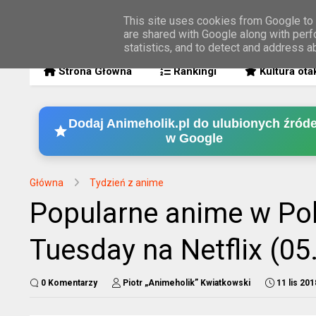
This site uses cookies from Google to d
are shared with Google along with perf
MENU
statistics, and to detect and address a
Strona Główna
Rankingi
Kultura ota
Dodaj Animeholik.pl do ulubionych źróde
w Google
Główna
Tydzień z anime
Popularne anime w Pol
Tuesday na Netflix (05
0 Komentarzy
Piotr „Animeholik” Kwiatkowski
11 lis 201