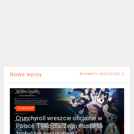
Nowe wpisy
WYŚWIETL WSZYSTKO
Crunchyroll
Crunchyroll wreszcie oficjalnie w
Polsce. Tylko dlaczego musiał to
zrobić tak niezgrabnie?