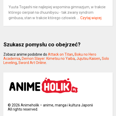
Yuuta Togashi nie najlepiej wspomina gimnazjum, w trakcie
którego cierpiał na chuunibyou - tak zwany syndrom
gimbusa, stan w trakcie którego człowiek ...
Czytaj więcej
Szukasz pomysłu co obejrzeć?
Zobacz anime podobne do
Attack on Titan
,
Boku no Hero
Academia
,
Demon Slayer: Kimetsu no Yaiba
,
Jujutsu Kaisen
,
Solo
Leveling
,
Sword Art Online
.
©
2026
Animeholik – anime, manga i kultura Japonii
All rights reserved.