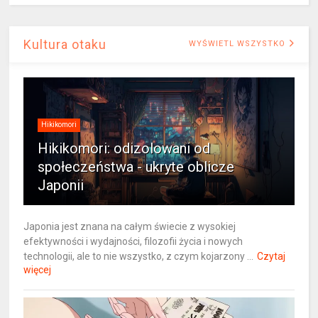
Kultura otaku
WYŚWIETL WSZYSTKO
Hikikomori
Hikikomori: odizolowani od
społeczeństwa - ukryte oblicze
Japonii
Japonia jest znana na całym świecie z wysokiej
efektywności i wydajności, filozofii życia i nowych
technologii, ale to nie wszystko, z czym kojarzony ...
Czytaj
więcej