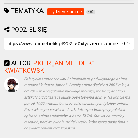
TEMATYKA:
Tydzień z anime
402
PODZIEL SIĘ:
AUTOR:
PIOTR „ANIMEHOLIK”
KWIATKOWSKI
Założyciel i autor serwisu Animeholik.pl, poświęconego anime,
mandze i kulturze Japonii. Branżę anime śledzi od 2007 roku, a
od 2015 roku regularnie publikuje recenzje, rankingi, analizy i
artykuły przybliżające kulisy powstawania anime. Na koncie ma
ponad 1000 materiałów oraz setki obejrzanych tytułów anime.
Poza własnym serwisem działa także pro bono przy polskich
opisach anime i odcinków w bazie TMDB. Stawia na rzetelny
research, porównywanie źródeł i treści, które łączą pasję fana z
doświadczeniem redaktorskim.