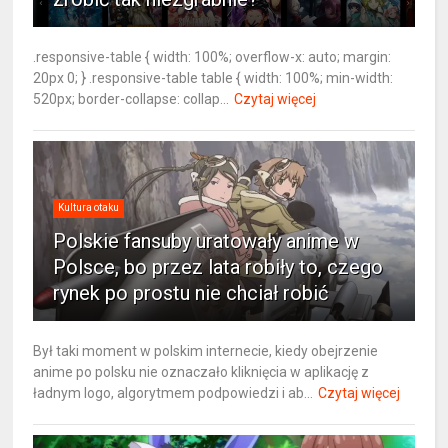
.responsive-table { width: 100%; overflow-x: auto; margin:
20px 0; } .responsive-table table { width: 100%; min-width:
520px; border-collapse: collap...
Czytaj więcej
Kultura otaku
Polskie fansuby uratowały anime w
Polsce, bo przez lata robiły to, czego
rynek po prostu nie chciał robić
Był taki moment w polskim internecie, kiedy obejrzenie
anime po polsku nie oznaczało kliknięcia w aplikację z
ładnym logo, algorytmem podpowiedzi i ab...
Czytaj więcej