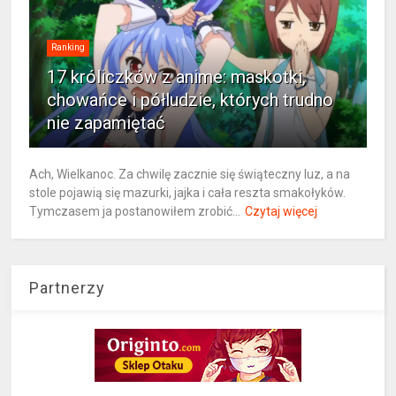
Ranking
17 króliczków z anime: maskotki,
chowańce i półludzie, których trudno
nie zapamiętać
Ach, Wielkanoc. Za chwilę zacznie się świąteczny luz, a na
stole pojawią się mazurki, jajka i cała reszta smakołyków.
Tymczasem ja postanowiłem zrobić...
Czytaj więcej
Partnerzy