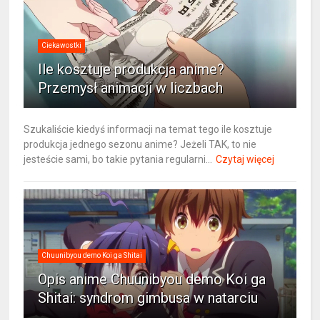
Ciekawostki
Ile kosztuje produkcja anime?
Przemysł animacji w liczbach
Szukaliście kiedyś informacji na temat tego ile kosztuje
produkcja jednego sezonu anime? Jeżeli TAK, to nie
jesteście sami, bo takie pytania regularni...
Czytaj więcej
Chuunibyou demo Koi ga Shitai
Opis anime Chuunibyou demo Koi ga
Shitai: syndrom gimbusa w natarciu