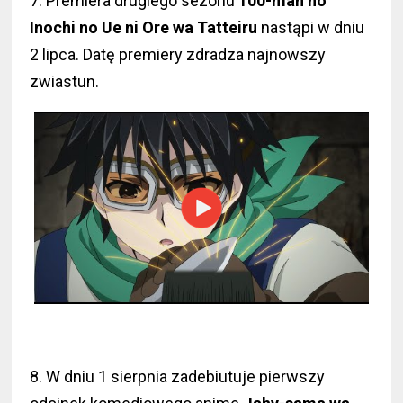
7. Premiera drugiego sezonu
100-man no
Inochi no Ue ni Ore wa Tatteiru
nastąpi w dniu
2 lipca. Datę premiery zdradza najnowszy
zwiastun.
8. W dniu 1 sierpnia zadebiutuje pierwszy