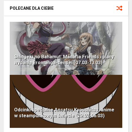
POLECANE DLA CIEBIE
Shingeki no Bahamut: Manaria Friends i plany
wydania Eromanga-sensei (07.03-13.03)
Odcinki specjalne Ansatsu Kyoushitsu, anime
w steampunkowym świecie (29.02-06.03)