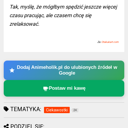
Tak, myślę, że mógłbym spędzić jeszcze więcej
czasu pracując, ale czasem chcę się
zrelaksować.
Za:
Otakukart.com
Dodaj Animeholik.pl do ulubionych źródeł w
Google
Postaw mi kawę
TEMATYKA:
Ciekawostki
24
PODZIEL SIĘ: