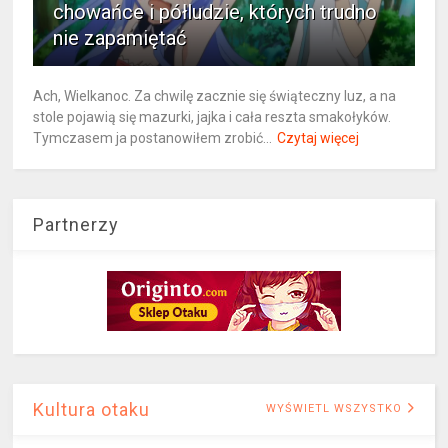
chowańce i półludzie, których trudno
nie zapamiętać
Ach, Wielkanoc. Za chwilę zacznie się świąteczny luz, a na
stole pojawią się mazurki, jajka i cała reszta smakołyków.
Tymczasem ja postanowiłem zrobić...
Czytaj więcej
Partnerzy
Kultura otaku
WYŚWIETL WSZYSTKO