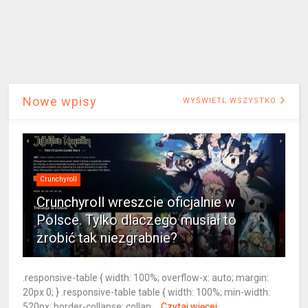
Nowe wpisy
WYŚWIETL WSZYSTKO
Crunchyroll
Crunchyroll wreszcie oficjalnie w
Polsce. Tylko dlaczego musiał to
zrobić tak niezgrabnie?
.responsive-table { width: 100%; overflow-x: auto; margin:
20px 0; } .responsive-table table { width: 100%; min-width:
520px; border-collapse: collap...
Czytaj więcej