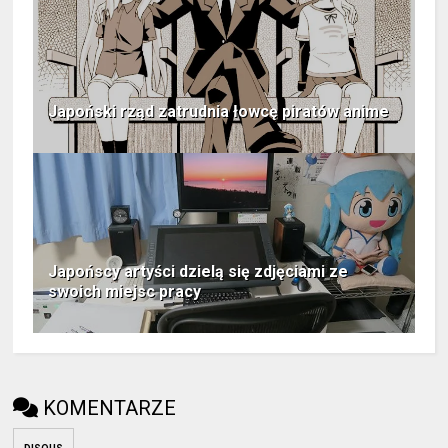
Japoński rząd zatrudnia łowcę piratów anime
Japońscy artyści dzielą się zdjęciami ze
swoich miejsc pracy
KOMENTARZE