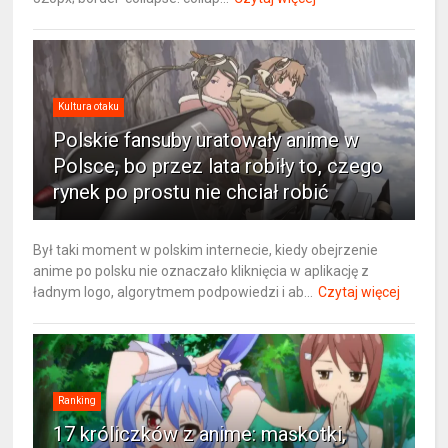
Kultura otaku
Polskie fansuby uratowały anime w
Polsce, bo przez lata robiły to, czego
rynek po prostu nie chciał robić
Był taki moment w polskim internecie, kiedy obejrzenie
anime po polsku nie oznaczało kliknięcia w aplikację z
ładnym logo, algorytmem podpowiedzi i ab...
Czytaj więcej
Ranking
17 króliczków z anime: maskotki,