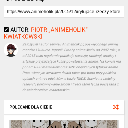
AUTOR:
PIOTR „ANIMEHOLIK”
KWIATKOWSKI
Założyciel i autor serwisu Animeholik.pl, poświęconego anime,
mandze i kulturze Japonii. Branżę anime śledzi od 2007 roku, a
od 2015 roku regularnie publikuje recenzje, rankingi, analizy i
artykuły przybliżające kulisy powstawania anime. Na koncie ma
ponad 1000 materiałów oraz setki obejrzanych tytułów anime.
Poza własnym serwisem działa także pro bono przy polskich
opisach anime i odcinków w bazie TMDB. Stawia na rzetelny
research, porównywanie źródeł i treści, które łączą pasję fana z
doświadczeniem redaktorskim.
POLECANE DLA CIEBIE