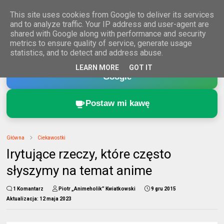
This site uses cookies from Google to deliver its services
and to analyze traffic. Your IP address and user-agent are
shared with Google along with performance and security
metrics to ensure quality of service, generate usage
statistics, and to detect and address abuse.
Dodaj Animeholik.pl do ulubionych źródeł w
LEARN MORE
GOT IT
Google
Postaw mi kawę
Główna
Ciekawostki
Irytujące rzeczy, które często
słyszymy na temat anime
1 Komantarz
Piotr „Animeholik” Kwiatkowski
9 gru 2015
Aktualizacja:
12 maja 2023