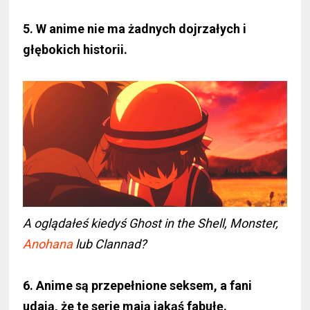
5. W anime nie ma żadnych dojrzałych i
głębokich historii.
A oglądałeś kiedyś Ghost in the Shell, Monster,
Anohana
lub Clannad?
6. Anime są przepełnione seksem, a fani
udają, że te serie mają jakąś fabułę.