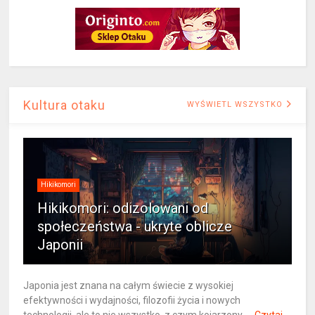
Kultura otaku
WYŚWIETL WSZYSTKO
Hikikomori
Hikikomori: odizolowani od
społeczeństwa - ukryte oblicze
Japonii
Japonia jest znana na całym świecie z wysokiej
efektywności i wydajności, filozofii życia i nowych
technologii, ale to nie wszystko, z czym kojarzony ...
Czytaj