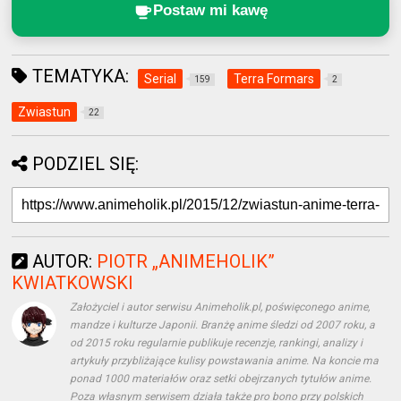
Postaw mi kawę
TEMATYKA:
Serial
Terra Formars
159
2
Zwiastun
22
PODZIEL SIĘ:
AUTOR:
PIOTR „ANIMEHOLIK”
KWIATKOWSKI
Założyciel i autor serwisu Animeholik.pl, poświęconego anime,
mandze i kulturze Japonii. Branżę anime śledzi od 2007 roku, a
od 2015 roku regularnie publikuje recenzje, rankingi, analizy i
artykuły przybliżające kulisy powstawania anime. Na koncie ma
ponad 1000 materiałów oraz setki obejrzanych tytułów anime.
Poza własnym serwisem działa także pro bono przy polskich