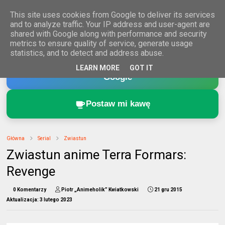
This site uses cookies from Google to deliver its services
and to analyze traffic. Your IP address and user-agent are
shared with Google along with performance and security
metrics to ensure quality of service, generate usage
statistics, and to detect and address abuse.
Dodaj Animeholik.pl do ulubionych źródeł w
LEARN MORE
GOT IT
Google
Postaw mi kawę
Główna
Serial
Zwiastun
Zwiastun anime Terra Formars:
Revenge
0 Komentarzy
Piotr „Animeholik” Kwiatkowski
21 gru 2015
Aktualizacja:
3 lutego 2023