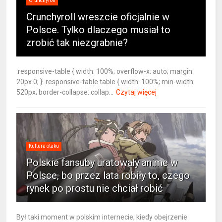
Crunchyroll
Crunchyroll wreszcie oficjalnie w
Polsce. Tylko dlaczego musiał to
zrobić tak niezgrabnie?
.responsive-table { width: 100%; overflow-x: auto; margin:
20px 0; } .responsive-table table { width: 100%; min-width:
520px; border-collapse: collap...
Czytaj więcej
Kultura otaku
Polskie fansuby uratowały anime w
Polsce, bo przez lata robiły to, czego
rynek po prostu nie chciał robić
Był taki moment w polskim internecie, kiedy obejrzenie