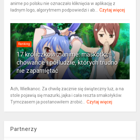
anime po polsku nie oznaczało kliknięcia w aplikację z
ładnym logo, algorytmem podpowiedzi i ab...
Czytaj więcej
Ranking
17 króliczków z anime: maskotki,
chowańce i półludzie, których trudno
nie zapamiętać
Ach, Wielkanoc. Za chwilę zacznie się świąteczny luz, a na
stole pojawią się mazurki, jajka i cała reszta smakołyków.
Tymczasem ja postanowiłem zrobić...
Czytaj więcej
Partnerzy