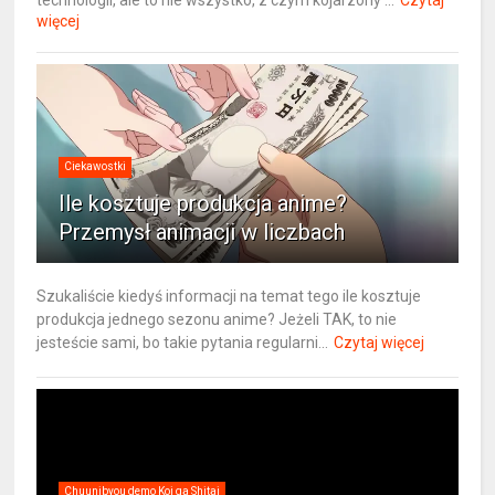
więcej
Ciekawostki
Ile kosztuje produkcja anime?
Przemysł animacji w liczbach
Szukaliście kiedyś informacji na temat tego ile kosztuje
produkcja jednego sezonu anime? Jeżeli TAK, to nie
jesteście sami, bo takie pytania regularni...
Czytaj więcej
Chuunibyou demo Koi ga Shitai