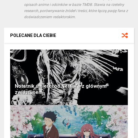
opisach anime i odcinków w bazie TMDB. Stawia na rzetelny
research, porównywanie źródeł i treści, które łączą pasję fana z
doświadczeniem redaktorskim.
POLECANE DLA CIEBIE
Notatnik śmierci od Netflix'a z głównym
zwiastunem