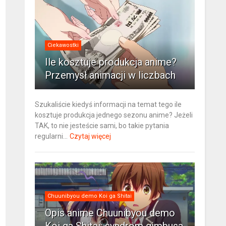
Ciekawostki
Ile kosztuje produkcja anime?
Przemysł animacji w liczbach
Szukaliście kiedyś informacji na temat tego ile
kosztuje produkcja jednego sezonu anime? Jeżeli
TAK, to nie jesteście sami, bo takie pytania
regularni...
Czytaj więcej
Chuunibyou demo Koi ga Shitai
Opis anime Chuunibyou demo