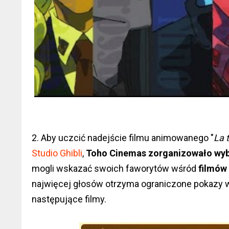
2. Aby uczcić nadejście filmu animowanego "
La 
Studio Ghibli
,
Toho Cinemas zorganizowało wy
mogli wskazać swoich faworytów wśród
filmów 
najwięcej głosów otrzyma ograniczone pokazy w
następujące filmy.