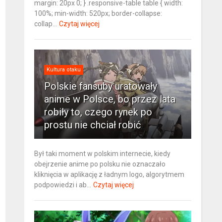
margin: 20px 0; } .responsive-table table { width:
100%; min-width: 520px; border-collapse:
collap...
Czytaj więcej
Kultura otaku
Polskie fansuby uratowały
anime w Polsce, bo przez lata
robiły to, czego rynek po
prostu nie chciał robić
Był taki moment w polskim internecie, kiedy
obejrzenie anime po polsku nie oznaczało
kliknięcia w aplikację z ładnym logo, algorytmem
podpowiedzi i ab...
Czytaj więcej