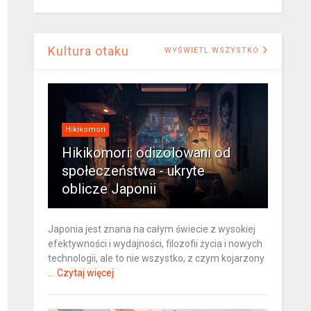
Kultura otaku
WYŚWIETL WSZYSTKO
Hikikomori
Hikikomori: odizolowani od
społeczeństwa - ukryte
oblicze Japonii
Japonia jest znana na całym świecie z wysokiej
efektywności i wydajności, filozofii życia i nowych
technologii, ale to nie wszystko, z czym kojarzony
...
Czytaj więcej