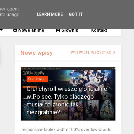
user-agent
rate usage
LEARN MORE
GOT IT
SZUKAJ
Nowe anime
Słownik
Kontakt
Nowe wpisy
WYŚWIETL WSZYSTKO
Crunchyroll
Crunchyroll wreszcie oficjalnie
w Polsce. Tylko dlaczego
musiał to zrobić tak
niezgrabnie?
.responsive-table { width: 100%; overflow-x: auto;