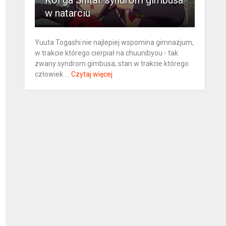
Koi ga Shitai: syndrom gimbusa
w natarciu
Yuuta Togashi nie najlepiej wspomina gimnazjum,
w trakcie którego cierpiał na chuunibyou - tak
zwany syndrom gimbusa, stan w trakcie którego
człowiek ...
Czytaj więcej