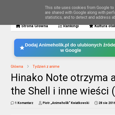
This site uses cookies from Google to d
are shared with Google along with perf
MENU
statistics, and to detect and address a
Strona Główna
Rankingi
Kultura ota
Dodaj Animeholik.pl do ulubionych źróde
w Google
Główna
Tydzień z anime
Hinako Note otrzyma a
the Shell i inne wieści
1 Komantarz
Piotr „Animeholik” Kwiatkowski
28 sie 201