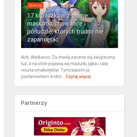
Ranking
17 króliczków z anime:
maskotki, chowańce i
półludzie, których trudno nie
zapamiętać
Ach, Wielkanoc. Za chwilę zacznie się świąteczny
luz, a na stole pojawią się mazurki, jajka i cała
reszta smakołyków. Tymczasem ja
postanowiłem zrobić...
Czytaj więcej
Partnerzy