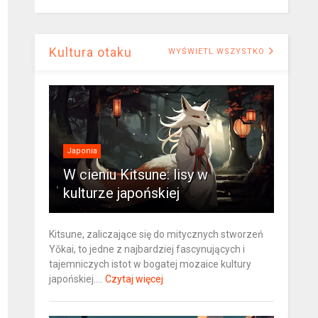
Kultura otaku
WYŚWIETL WSZYSTKO
Japonia
W cieniu Kitsune: lisy w
kulturze japońskiej
Kitsune, zaliczające się do mitycznych stworzeń
Yōkai, to jedne z najbardziej fascynujących i
tajemniczych istot w bogatej mozaice kultury
japońskiej....
Czytaj więcej