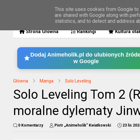
This site uses cookies from Google to d
are shared with Google along with perf
MENU
statistics, and to detect and address a
Strona Główna
Rankingi
Kultura ota
Dodaj Animeholik.pl do ulubionych źróde
w Google
Główna
Manga
Solo Leveling
Solo Leveling Tom 2 (
moralne dylematy Jin
0 Komentarzy
Piotr „Animeholik” Kwiatkowski
23 lis 202