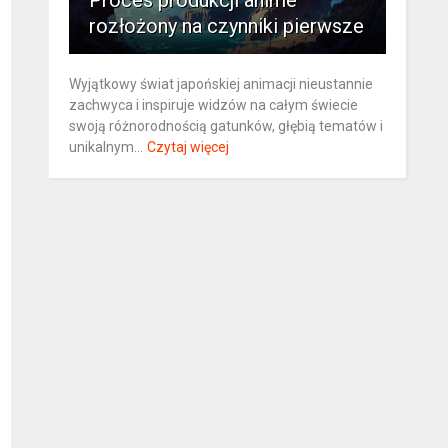
Proces produkcji anime
rozłożony na czynniki pierwsze
Wyjątkowy świat japońskiej animacji nieustannie
zachwyca i inspiruje widzów na całym świecie
swoją różnorodnością gatunków, głębią tematów i
unikalnym...
Czytaj więcej