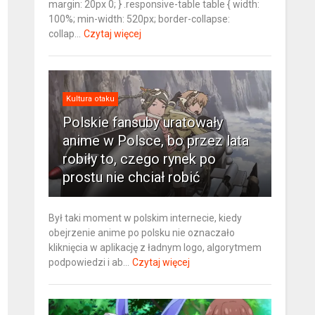
margin: 20px 0; } .responsive-table table { width:
100%; min-width: 520px; border-collapse:
collap...
Czytaj więcej
Kultura otaku
Polskie fansuby uratowały
anime w Polsce, bo przez lata
robiły to, czego rynek po
prostu nie chciał robić
Był taki moment w polskim internecie, kiedy
obejrzenie anime po polsku nie oznaczało
kliknięcia w aplikację z ładnym logo, algorytmem
podpowiedzi i ab...
Czytaj więcej