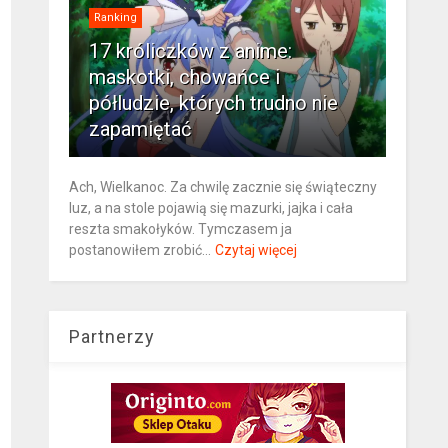
Ranking
17 króliczków z anime:
maskotki, chowańce i
półludzie, których trudno nie
zapamiętać
Ach, Wielkanoc. Za chwilę zacznie się świąteczny
luz, a na stole pojawią się mazurki, jajka i cała
reszta smakołyków. Tymczasem ja
postanowiłem zrobić...
Czytaj więcej
Partnerzy