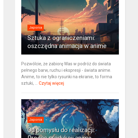
Japonia
Sztuka z ograniczeniami:
oszczędna animacja w anime
Pozwólcie, że zabiorę Was w podróż do świata
pełnego barw, ruchu i ekspresji - świata anime.
Anime, to nie tylko rysunki na ekranie, to forma
sztuki, ...
Czytaj więcej
Japonia
Od pomysłu do realizacji: