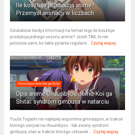
Ile kosztuje produkcja anime?
Przemysł animacji w liczbach
Szukaliście kiedyś informacji na temat tego ile kosztuje
produkcja jednego sezonu anime? Jeżeli TAK, to nie
jesteście sami, bo takie pytania regularni...
Czytaj więcej
Chuunibyou demo Koi ga Shitai
Opis anime Chuunibyou demo Koi ga
Shitai: syndrom gimbusa w natarciu
Yuuta Togashi nie najlepiej wspomina gimnazjum, w trakcie
którego cierpiał na chuunibyou - tak zwany syndrom
gimbusa, stan w trakcie którego człowiek ...
Czytaj więcej