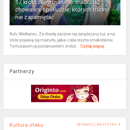
17 króliczków z anime: maskotki,
chowańce i półludzie, których trudno
nie zapamiętać
Ach, Wielkanoc. Za chwilę zacznie się świąteczny luz, a na
stole pojawią się mazurki, jajka i cała reszta smakołyków.
Tymczasem ja postanowiłem zrobić...
Czytaj więcej
Partnerzy
Kultura otaku
WYŚWIETL WSZYSTKO