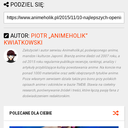
PODZIEL SIĘ:
AUTOR:
PIOTR „ANIMEHOLIK”
KWIATKOWSKI
Założyciel i autor serwisu Animeholik.pl, poświęconego anime,
mandze i kulturze Japonii. Branżę anime śledzi od 2007 roku, a
od 2015 roku regularnie publikuje recenzje, rankingi, analizy i
artykuły przybliżające kulisy powstawania anime. Na koncie ma
ponad 1000 materiałów oraz setki obejrzanych tytułów anime.
Poza własnym serwisem działa także pro bono przy polskich
opisach anime i odcinków w bazie TMDB. Stawia na rzetelny
research, porównywanie źródeł i treści, które łączą pasję fana z
doświadczeniem redaktorskim.
POLECANE DLA CIEBIE