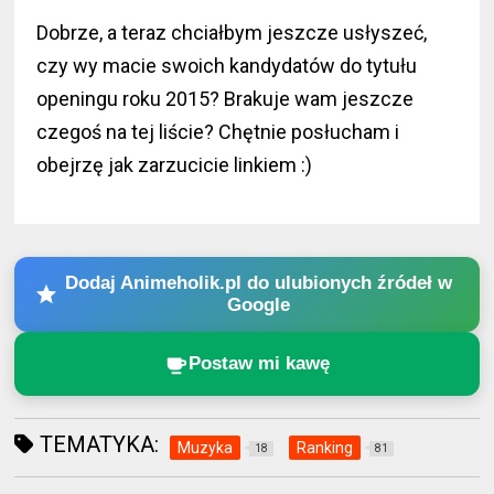
Dobrze, a teraz chciałbym jeszcze usłyszeć,
czy wy macie swoich kandydatów do tytułu
openingu roku 2015? Brakuje wam jeszcze
czegoś na tej liście? Chętnie posłucham i
obejrzę jak zarzucicie linkiem :)
Dodaj Animeholik.pl do ulubionych źródeł w
Google
Postaw mi kawę
TEMATYKA:
Muzyka
Ranking
18
81