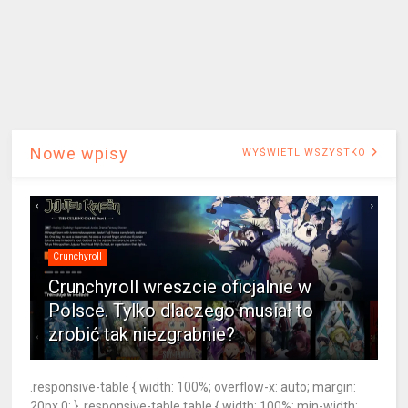
Nowe wpisy
WYŚWIETL WSZYSTKO
Crunchyroll
Crunchyroll wreszcie oficjalnie w
Polsce. Tylko dlaczego musiał to
zrobić tak niezgrabnie?
.responsive-table { width: 100%; overflow-x: auto; margin:
20px 0; } .responsive-table table { width: 100%; min-width: