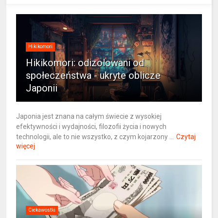
Hikikomori
Hikikomori: odizolowani od
społeczeństwa - ukryte oblicze
Japonii
Japonia jest znana na całym świecie z wysokiej
efektywności i wydajności, filozofii życia i nowych
technologii, ale to nie wszystko, z czym kojarzony ...
Czytaj
więcej
Ciekawostki