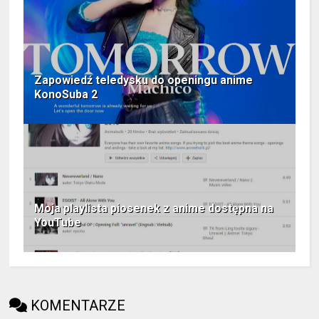
Zapowiedź teledysku do openingu anime
KonoSuba 2
Moja playlista piosenek z anime dostępna na
YouTube
KOMENTARZE